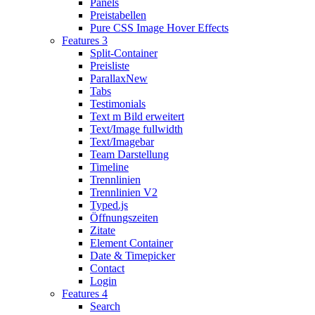
Panels
Preistabellen
Pure CSS Image Hover Effects
Features 3
Split-Container
Preisliste
Parallax
New
Tabs
Testimonials
Text m Bild erweitert
Text/Image fullwidth
Text/Imagebar
Team Darstellung
Timeline
Trennlinien
Trennlinien V2
Typed.js
Öffnungszeiten
Zitate
Element Container
Date & Timepicker
Contact
Login
Features 4
Search