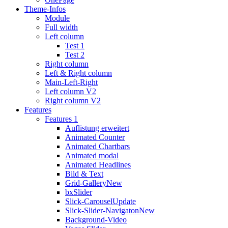
Theme-Infos
Module
Full width
Left column
Test 1
Test 2
Right column
Left & Right column
Main-Left-Right
Left column V2
Right column V2
Features
Features 1
Auflistung erweitert
Animated Counter
Animated Chartbars
Animated modal
Animated Headlines
Bild & Text
Grid-Gallery
New
bxSlider
Slick-Carousel
Update
Slick-Slider-Navigaton
New
Background-Video