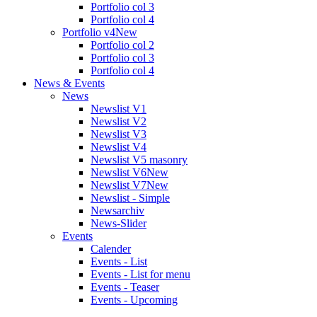
Portfolio col 3
Portfolio col 4
Portfolio v4
New
Portfolio col 2
Portfolio col 3
Portfolio col 4
News & Events
News
Newslist V1
Newslist V2
Newslist V3
Newslist V4
Newslist V5 masonry
Newslist V6
New
Newslist V7
New
Newslist - Simple
Newsarchiv
News-Slider
Events
Calender
Events - List
Events - List for menu
Events - Teaser
Events - Upcoming