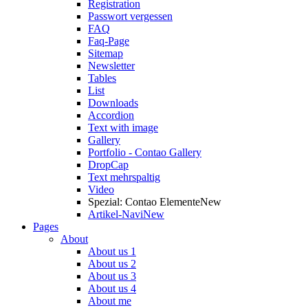
Registration
Passwort vergessen
FAQ
Faq-Page
Sitemap
Newsletter
Tables
List
Downloads
Accordion
Text with image
Gallery
Portfolio - Contao Gallery
DropCap
Text mehrspaltig
Video
Spezial: Contao Elemente
New
Artikel-Navi
New
Pages
About
About us 1
About us 2
About us 3
About us 4
About me