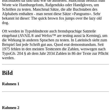
Buchstaben da sind und wie sie aussehen. Manchmal benutzt man
Worte wie Hamburgefonts, Rafgenduks oder Handgloves, um
Schriften zu testen. Manchmal Sätze, die alle Buchstaben des
Alphabets enthalten - man nennt diese Sätze »Pangrams«. Sehr
bekannt ist dieser: The quick brown fox jumps over the lazy old
dog.
Oft werden in Typoblindtexte auch fremdsprachige Satzteile
eingebaut (AVAIL® and Wefox™ are testing aussi la Kerning), um
die Wirkung in anderen Sprachen zu testen. In Lateinisch sieht zum
Beispiel fast jede Schrift gut aus. Quod erat demonstrandum. Seit
1975 fehlen in den meisten Testtexten die Zahlen, weswegen nach
TypoGb. 204 § ab dem Jahr 2034 Zahlen in 86 der Texte zur Pflicht
werden.
Bild
Rahmen 1
Rahmen 2