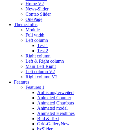
Home V2
News-Slider
Contao Slider
OnePage
Theme-Infos
Module
Full width
Left column
Test 1
Test 2
Right column
Left & Right column
Main-Left-Right
Left column V2
Right column V2
Features
Features 1
Auflistung erweitert
Animated Counter
Animated Chartbars
Animated modal
Animated Headlines
Bild & Text
Grid-Gallery
New
bxSlider