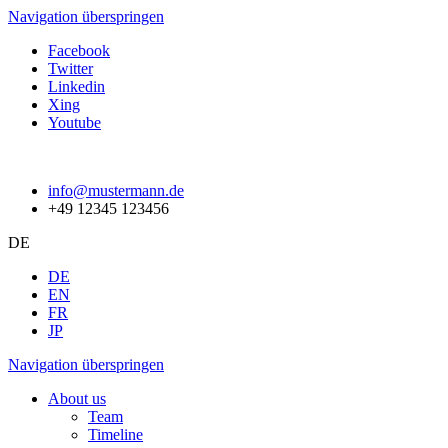
Navigation überspringen
Facebook
Twitter
Linkedin
Xing
Youtube
info@mustermann.de
+49 12345 123456
DE
DE
EN
FR
JP
Navigation überspringen
About us
Team
Timeline