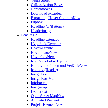
Vegas Slider
Call-to-Action Boxes
Contentboxes
Download extended
Expanding Hover Columns
New
Flipbox
Headline (w/Buttons)
Headerimage
Features 2
Headline extended
Hyperlink-Erweitert
Hover-Effekte
Hoverimage
New
Hover box
New
Icon & Colorbox
Update
Hintergrundfarben und Verläufe
New
Iconbox (Header)
Image Box
Image Box V2
Infoboxen
Imagemap
Leadertext
Open Street Map
New
Animated Piechart
Projekt-Element
New