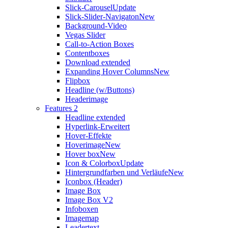
Slick-Carousel
Update
Slick-Slider-Navigaton
New
Background-Video
Vegas Slider
Call-to-Action Boxes
Contentboxes
Download extended
Expanding Hover Columns
New
Flipbox
Headline (w/Buttons)
Headerimage
Features 2
Headline extended
Hyperlink-Erweitert
Hover-Effekte
Hoverimage
New
Hover box
New
Icon & Colorbox
Update
Hintergrundfarben und Verläufe
New
Iconbox (Header)
Image Box
Image Box V2
Infoboxen
Imagemap
Leadertext