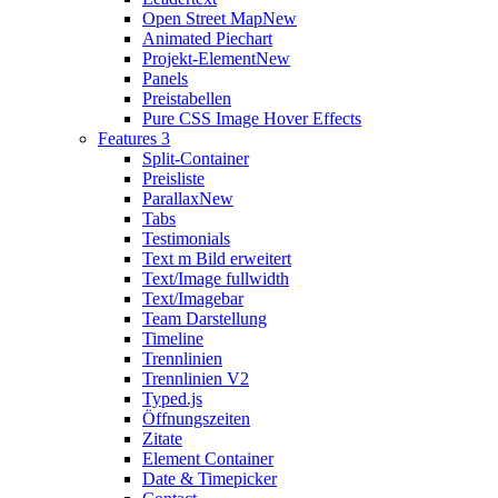
Open Street Map
New
Animated Piechart
Projekt-Element
New
Panels
Preistabellen
Pure CSS Image Hover Effects
Features 3
Split-Container
Preisliste
Parallax
New
Tabs
Testimonials
Text m Bild erweitert
Text/Image fullwidth
Text/Imagebar
Team Darstellung
Timeline
Trennlinien
Trennlinien V2
Typed.js
Öffnungszeiten
Zitate
Element Container
Date & Timepicker