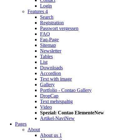
Contact
Login
Features 4
Search
Registration
Passwort vergessen
FAQ
Faq-Page
Sitemap
Newsletter
Tables
List
Downloads
Accordion
Text with image
Gallery
Portfolio - Contao Gallery
DropCap
Text mehrspaltig
Video
Spezial: Contao Elemente
New
Artikel-Navi
New
Pages
About
About us 1